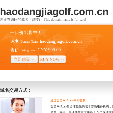
haodangjiagolf.com.cn
您正在访问的域名可以转让!This domain name is for sale!
一口价出售中！
域名
haodangjiagolf.com.cn
Domain Name:
售价
CNY 999.00
Listing Price:
立即购买
BUY NOW
>>
>>
域名交易方式：
通过金名网(4.cn) 中介交易
金名网(4.cn)是全球领先的域名交易服务机
简单、安全、专业的第三方服务！ 为了保证交