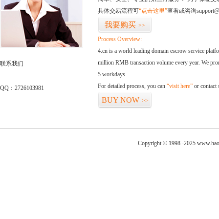
具体交易流程可
“点击这里”
查看或咨询support@
我要购买
>>
Process Overview:
4.cn is a world leading domain escrow service plat
million RMB transaction volume every year. We promi
联系我们
5 workdays.
For detailed process, you can
“visit here”
or contact
QQ：2726103981
BUY NOW
>>
Copyright © 1998 -2025 www.haod